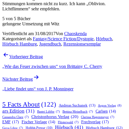
Stimmungen kommen nicht zu kurz. Ich kann „Oblivion.
Lichtflimmern“ sehr empfehlen.
5 von 5 Bücher
gelungene Umsetzung mit Witz
Veröffentlicht am
31/08/2017
Von
Chaoskenda
Kategorisiert als
Fantasy/Science Fiction/Dystopie
,
Hörbuch
,
Hörbuch Hamburg
,
Jugendbuch
,
Rezensionsexemplar
Beitragsnavigation
Vorheriger Beitrag
„Wie das Feuer zwischen uns“ von Brittainy C. Cherry
Nächster Beitrag
„Liebe findet uns“ von J. P. Monninger
5 Facts About
(122)
Andreas Suchanek
(13)
Argon Verlag
(8)
ars Edition
(31)
Carlsen
(14)
Bastei Lübbe
(7)
Bettina Meiselbach
(7)
Christophorus Verlag
(20)
Cassandra Clare
(7)
Clarissa Hagenmeyer
(7)
EMF
(17)
Frechverlag
(17)
Fischer Verlage
(14)
Flüsterwald
(7)
Hörbuch
(41)
Hobbit-Presse
(10)
Hörbuch Hamburg
(12)
Goya Libre
(7)