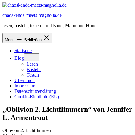
Zum
Inhalt
chaoskenda-meets-magnolia.de
springen
lesen, basteln, testen – mit Kind, Mann und Hund
Menü
Schließen
Startseite
Menü
Blog
öffnen
Lesen
Basteln
Testen
Über mich
Impressum
Datenschutzerklärung
Cookie-Richtlinie (EU)
„Oblivion 2. Lichtflimmern“ von Jennifer
L. Armentrout
Oblivion 2. Lichtflimmern