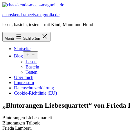
Zum
Inhalt
chaoskenda-meets-magnolia.de
springen
lesen, basteln, testen – mit Kind, Mann und Hund
Menü
Schließen
Startseite
Menü
Blog
öffnen
Lesen
Basteln
Testen
Über mich
Impressum
Datenschutzerklärung
Cookie-Richtlinie (EU)
„Blutorangen Liebesquartett“ von Frieda
Blutorangen Liebesquartett
Blutorangen Trilogie
Frieda Lamberti