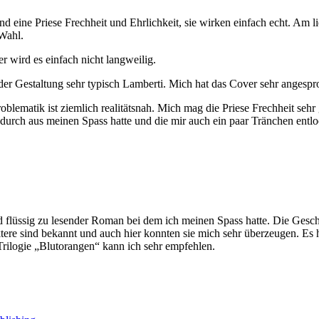
nd eine Priese Frechheit und Ehrlichkeit, sie wirken einfach echt. Am l
 Wahl.
er wird es einfach nicht langweilig.
der Gestaltung sehr typisch Lamberti. Mich hat das Cover sehr angespr
lematik ist ziemlich realitätsnah. Mich mag die Priese Frechheit sehr 
ber durch aus meinen Spass hatte und die mir auch ein paar Tränchen entl
 und flüssig zu lesender Roman bei dem ich meinen Spass hatte. Die Ges
re sind bekannt und auch hier konnten sie mich sehr überzeugen. Es ha
e Trilogie „Blutorangen“ kann ich sehr empfehlen.