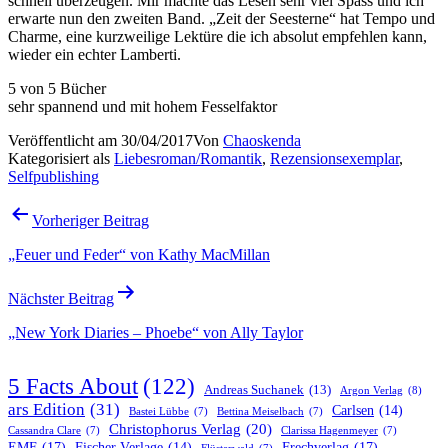
schnell überzeugen. Mir machte das Lesen sehr viel Spass und ich
erwarte nun den zweiten Band. „Zeit der Seesterne“ hat Tempo und
Charme, eine kurzweilige Lektüre die ich absolut empfehlen kann,
wieder ein echter Lamberti.
5 von 5 Bücher
sehr spannend und mit hohem Fesselfaktor
Veröffentlicht am
30/04/2017
Von
Chaoskenda
Kategorisiert als
Liebesroman/Romantik
,
Rezensionsexemplar
,
Selfpublishing
Beitragsnavigation
Vorheriger Beitrag
„Feuer und Feder“ von Kathy MacMillan
Nächster Beitrag
„New York Diaries – Phoebe“ von Ally Taylor
5 Facts About
(122)
Andreas Suchanek
(13)
Argon Verlag
(8)
ars Edition
(31)
Carlsen
(14)
Bastei Lübbe
(7)
Bettina Meiselbach
(7)
Christophorus Verlag
(20)
Cassandra Clare
(7)
Clarissa Hagenmeyer
(7)
EMF
(17)
Frechverlag
(17)
Fischer Verlage
(14)