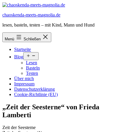
Zum
Inhalt
chaoskenda-meets-magnolia.de
springen
lesen, basteln, testen – mit Kind, Mann und Hund
Menü
Schließen
Startseite
Menü
Blog
öffnen
Lesen
Basteln
Testen
Über mich
Impressum
Datenschutzerklärung
Cookie-Richtlinie (EU)
„Zeit der Seesterne“ von Frieda
Lamberti
Zeit der Seesterne