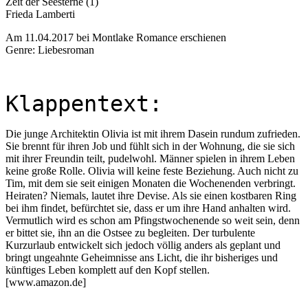
Zeit der Seesterne (1)
Frieda Lamberti
Am 11.04.2017 bei Montlake Romance erschienen
Genre: Liebesroman
Klappentext:
Die junge Architektin Olivia ist mit ihrem Dasein rundum zufrieden.
Sie brennt für ihren Job und fühlt sich in der Wohnung, die sie sich
mit ihrer Freundin teilt, pudelwohl. Männer spielen in ihrem Leben
keine große Rolle. Olivia will keine feste Beziehung. Auch nicht zu
Tim, mit dem sie seit einigen Monaten die Wochenenden verbringt.
Heiraten? Niemals, lautet ihre Devise. Als sie einen kostbaren Ring
bei ihm findet, befürchtet sie, dass er um ihre Hand anhalten wird.
Vermutlich wird es schon am Pfingstwochenende so weit sein, denn
er bittet sie, ihn an die Ostsee zu begleiten. Der turbulente
Kurzurlaub entwickelt sich jedoch völlig anders als geplant und
bringt ungeahnte Geheimnisse ans Licht, die ihr bisheriges und
künftiges Leben komplett auf den Kopf stellen.
[www.amazon.de]